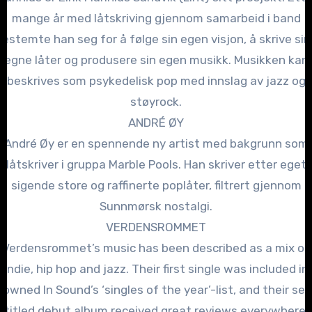
mange år med låtskriving gjennom samarbeid i band
bestemte han seg for å følge sin egen visjon, å skrive sin
egne låter og produsere sin egen musikk. Musikken kan
beskrives som psykedelisk pop med innslag av jazz og
støyrock.
ANDRÉ ØY
André Øy er en spennende ny artist med bakgrunn som
låtskriver i gruppa Marble Pools. Han skriver etter eget
sigende store og raffinerte poplåter, filtrert gjennom
Sunnmørsk nostalgi.
VERDENSROMMET
Verdensrommet’s music has been described as a mix of
indie, hip hop and jazz. Their first single was included in
rowned In Sound’s ‘singles of the year’-list, and their self
titled debut album received great reviews everywhere.