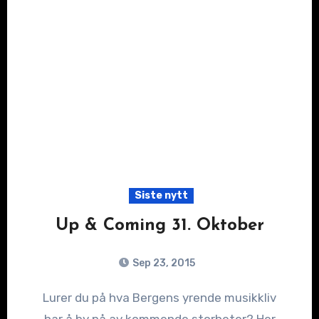
Siste nytt
Up & Coming 31. Oktober
Sep 23, 2015
Lurer du på hva Bergens yrende musikkliv
har å by på av kommende storheter? Her