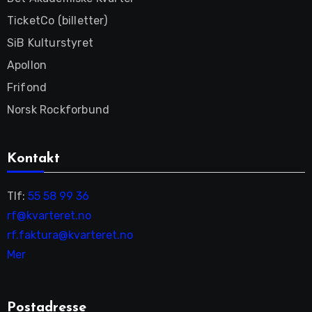
TicketCo (billetter)
SiB Kulturstyret
Apollon
Frifond
Norsk Rockforbund
Kontakt
Tlf:
55 58 99 36
rf@kvarteret.no
rf.faktura@kvarteret.no
Mer
Postadresse