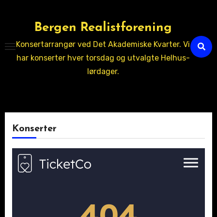
Skip
to
Bergen Realistforening
content
Konsertarrangør ved Det Akademiske Kvarter. Vi
har konserter hver torsdag og utvalgte Helhus-
lørdager.
Konserter