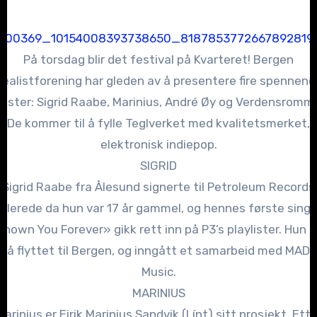
På torsdag blir det festival på Kvarteret! Bergen
Realistforening har gleden av å presentere fire spennend
tister: Sigrid Raabe, Marinius, André Øy og Verdensromm
De kommer til å fylle Teglverket med kvalitetsmerket,
elektronisk indiepop.
SIGRID
Sigrid Raabe fra Ålesund signerte til Petroleum Records
allerede da hun var 17 år gammel, og hennes første singl
Known You Forever» gikk rett inn på P3’s playlister. Hun h
nå flyttet til Bergen, og inngått et samarbeid med MADE
Music.
MARINIUS
Marinius er Eirik Marinius Sandvik (Línt) sitt prosjekt. Ette