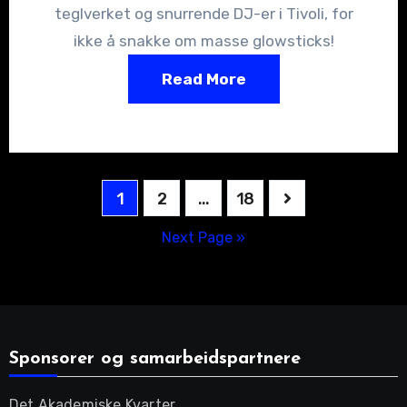
teglverket og snurrende DJ-er i Tivoli, for
ikke å snakke om masse glowsticks!
Read More
Posts
1
2
…
18
pagination
Next Page »
Sponsorer og samarbeidspartnere
Det Akademiske Kvarter